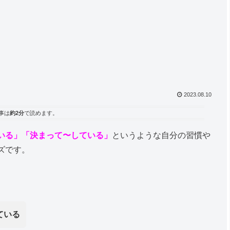
2023.08.10
事は
約2分
で読めます。
いる」「決まって〜している」
というような自分の習慣や
ズです。
ている