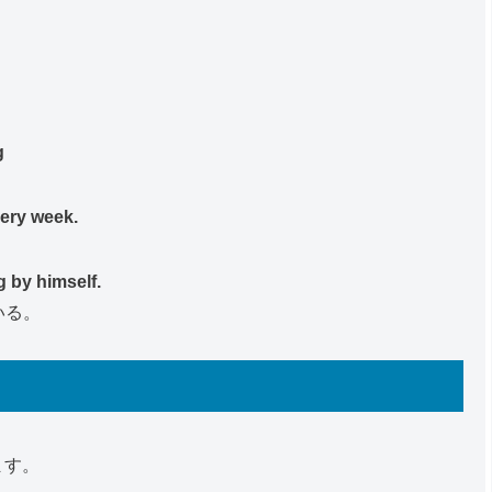
g
very week.
。
 by himself.
いる。
ます。