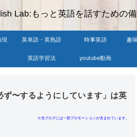
glish Lab:もっと英語を話すための
表現
英単語・英熟語
時事英語
趣
英語学習法
youtube動画
必ず〜するようにしています」は英
※当ブログには一部プロモーションが含まれています。