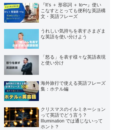
『It’s ＋ 形容詞 ＋ to〜』使い
こなすととっても便利な英語構
文・英語フレーズ
うれしい気持ちを表すさまざま
な英語を使い分けよう
「怒る」を表す様々な英語表現
と使い分け
海外旅行で使える英語フレーズ
集：ホテル編
クリスマスのイルミネーション
って英語でどう言う？
Illumination では通じないって
ホント？