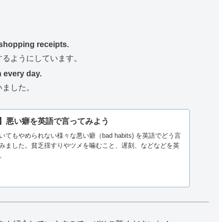
 shopping receipts.
するようにしています。
 every day.
いました。
】悪い癖を英語で言ってみよう
てもやめられない様々な悪い癖（bad habits) を英語でどう言
みました。貧乏揺すりやツメを噛むこと、遅刻、などなどを英
。