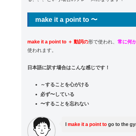
make it a point to 〜
make it a point to ＋ 動詞の
形で使われ、
常に何
使われます。
日本語に訳す場合はこんな感じです！
～することを心がける
必ず〜している
〜することを忘れない
I
make it a point to
go to the g