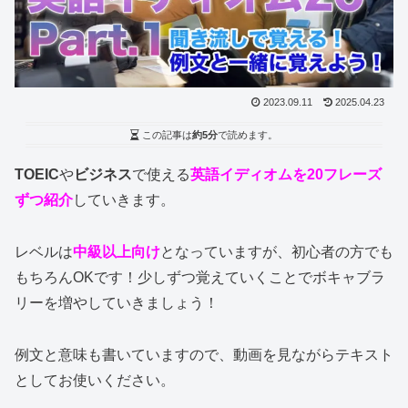
2023.09.11
2025.04.23
この記事は
約5分
で読めます。
TOEIC
や
ビジネス
で使える
英語イディオムを20フレーズ
ずつ紹介
していきます。
レベルは
中級以上向け
となっていますが、初心者の方でも
もちろんOKです！少しずつ覚えていくことでボキャブラ
リーを増やしていきましょう！
例文と意味も書いていますので、動画を見ながらテキスト
としてお使いください。