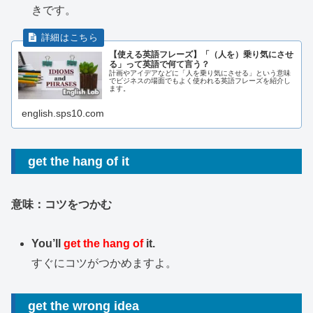
きです。
【使える英語フレーズ】「（人を）乗り気にさせ
る」って英語で何て言う？
計画やアイデアなどに「人を乗り気にさせる」という意味
でビジネスの場面でもよく使われる英語フレーズを紹介し
ます。
english.sps10.com
get the hang of it
意味：コツをつかむ
You’ll
get the hang of
it.
すぐにコツがつかめますよ。
get the wrong idea