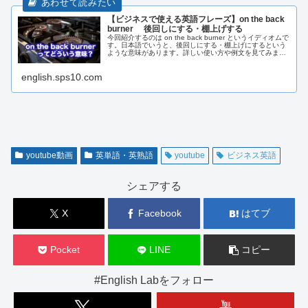
【ビジネスで使える英語フレーズ】on the back
burner 後回しにする・棚上げする
今回紹介するのは on the back burner というイディオムで
す。日本語でいうと、後回しにする・棚上げにするという
ような意味があります。詳しい使い方や例文を見てみまし
ょう！
english.sps10.com
youtube動画
英単語・英熟語
youtube
ビジネス英語
シェアする
X
Facebook
はてブ
Pocket
LINE
コピー
#English Labをフォロー