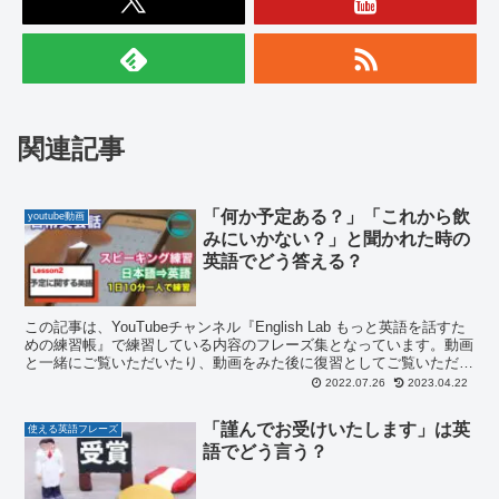
関連記事
「何か予定ある？」「これから飲
youtube動画
みにいかない？」と聞かれた時の
英語でどう答える？
この記事は、YouTubeチャンネル『English Lab もっと英語を話すた
めの練習帳』で練習している内容のフレーズ集となっています。動画
と一緒にご覧いただいたり、動画をみた後に復習としてご覧いただけ
ればと思います。 英語で「週末は何か予定がありますか？」と聞か
2022.07.26
2023.04.22
れた時の返事や、「○○に行かない？」と誘う時の表現、断る時の表
現など、日常会話でよく使われるフレーズを練習しましょう！
「謹んでお受けいたします」は英
使える英語フレーズ
語でどう言う？