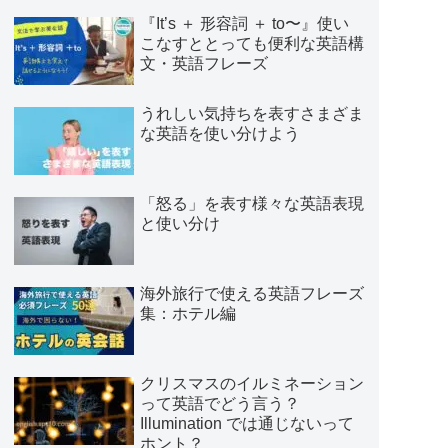
『It’s ＋ 形容詞 ＋ to〜』使い
こなすととっても便利な英語構
文・英語フレーズ
うれしい気持ちを表すさまざま
な英語を使い分けよう
「怒る」を表す様々な英語表現
と使い分け
海外旅行で使える英語フレーズ
集：ホテル編
クリスマスのイルミネーション
って英語でどう言う？
Illumination では通じないって
ホント？