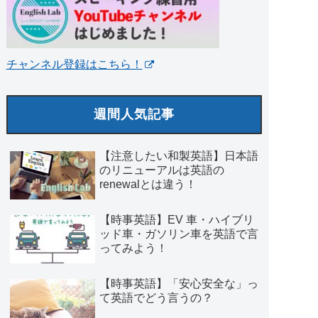
チャンネル登録はこちら！
週間人気記事
【注意したい和製英語】日本語
のリニューアルは英語の
renewalとは違う！
【時事英語】EV 車・ハイブリ
ッド車・ガソリン車を英語で言
ってみよう！
【時事英語】「安心安全な」っ
て英語でどう言うの？