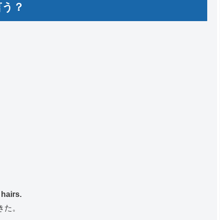
言う？
hairs.
きた。