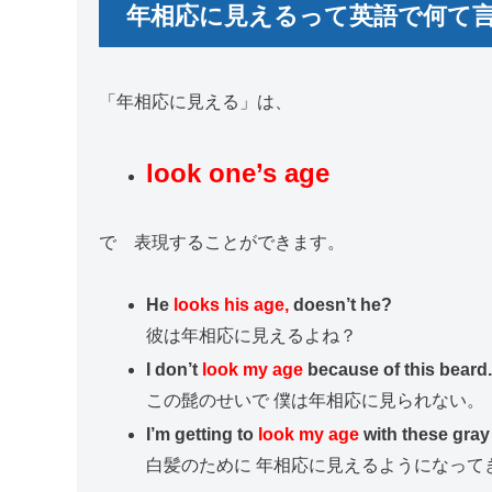
年相応に見えるって英語で何て
「年相応に見える」は、
look one’s age
で 表現することができます。
He
looks his age,
doesn’t he?
彼は年相応に見えるよね？
I don’t
look my age
because of this beard.
この髭のせいで 僕は年相応に見られない。
I’m getting to
look my age
with these gray 
白髪のために 年相応に見えるようになって