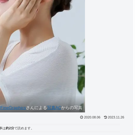
FineGraphics
さんによる
写真AC
からの写真
2020.08.06
2023.11.26
事は
約2分
で読めます。