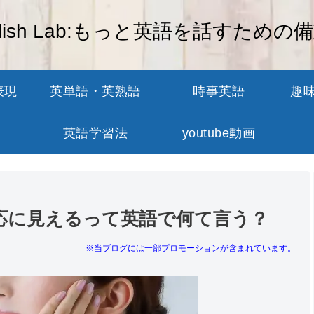
glish Lab:もっと英語を話すための
表現
英単語・英熟語
時事英語
趣
英語学習法
youtube動画
応に見えるって英語で何て言う？
※当ブログには一部プロモーションが含まれています。