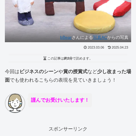
bBear
さんによる
写真AC
からの写真
2023.03.06
2025.04.23
この記事は
約3分
で読めます。
今回は
ビジネスのシーン
や
賞の授賞式
など
少し改まった場
面
でも使われるこちらの表現を見ていきましょう！
謹んでお受けいたします！
スポンサーリンク