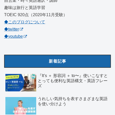
自営業・時々英語通訳・講師
趣味は旅行と英語学習
TOEIC 920点（2020年11月受験）
◆このブログについて
◆twitter
◆youtube
新着記事
『It’s ＋ 形容詞 ＋ to〜』使いこなすと
とっても便利な英語構文・英語フレー
ズ
うれしい気持ちを表すさまざまな英語
を使い分けよう