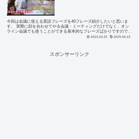
今回は会議に使える英語フレーズを40フレーズ紹介したいと思いま
す。 実際に顔を合わせてやる会議・ミーティングだけでなく、オン
ライン会議でも使うことができる基本的なフレーズばかりですので、
ぜひYouTube動画と合わせてスピーキングの練習用として使っていた
2023.03.25
2025.04.23
だけたら嬉しいです。
スポンサーリンク