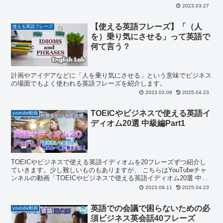
2023.03.27
【使える英語フレーズ】「（人
使える英語フレーズ
を）乗り気にさせる」って英語で
何て言う？
計画やアイデアなどに「人を乗り気にさせる」という意味でビジネス
の場面でもよく使われる英語フレーズを紹介します。
2023.02.09
2025.04.23
TOEICやビジネスで使える英語イ
youtube動画
ディオム20選 中級編Part1
TOEICやビジネスで使える英語イディオムを20フレーズずつ紹介し
ていきます。少し難しいものもありますが、 こちらはYouTubeチャ
ンネルの動画「TOEICやビジネスで使える英語イディオム20選 中級
編Part1」で紹介している20フレーズをテキストでも見ていただける
2023.09.11
2025.04.23
ようにまとめたものになります。 例文と合わせて、動画を見ながら
テキストとしてお使いください。
英語での会議で困らないための必
youtube動画
須ビジネス英会話40フレーズ