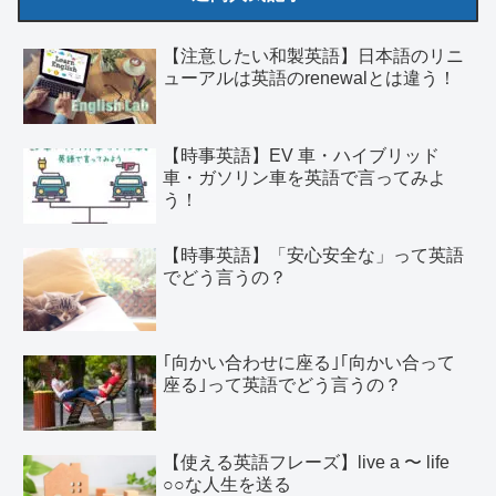
【注意したい和製英語】日本語のリニ
ューアルは英語のrenewalとは違う！
【時事英語】EV 車・ハイブリッド
車・ガソリン車を英語で言ってみよ
う！
【時事英語】「安心安全な」って英語
でどう言うの？
｢向かい合わせに座る｣｢向かい合って
座る｣って英語でどう言うの？
【使える英語フレーズ】live a 〜 life
○○な人生を送る