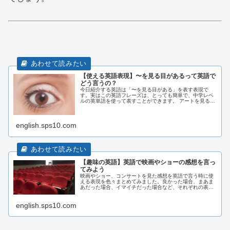
【使える英語表現】〜を見る目があるって英語で
どう言うの？
今日紹介する英語は「〜を見る目がある」を表す表現で
す。実はこの英語フレーズは、とっても簡単で、中学レベ
ルの英単語を使って表すことができます。 アートを見る目
がある・目が利く、センスがあるという意味を表す表現を
見てみましょう。
english.sps10.com
【趣味の英語】英語で映画やショーの感想を言っ
てみよう
映画やショー、コンサートを見た感想を英語で言う時に使
える表現を色々まとめてみました。良かった場合、まあま
あだった場合、イマイチだった場合など、それぞれの表現
を見てみましょう
english.sps10.com