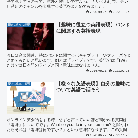
語で説明するのって、意外と難しいですよね。 というわけで、テレ
ビ番組のジャンルを表現する英語をまとめてみました。
2020.09.26
2023.11.26
【趣味に役立つ英語表現】バンド
趣味に役立つ表現
に関連する英語表現
今日は音楽関連、特にバンドに関するボキャブラリーやフレーズをま
とめてみたいと思います。例えば「ライブ」です。英語では「live」
だけでは日本語のライブと同じ意味にはなりません。
2016.08.21
2022.02.26
【様々な英語表現】自分の趣味に
趣味に役立つ表現
ついて英語で話そう
オンライン英会話をする時、必ずと言っていいほど聞かれる質問は
「趣味」についてです。What do you do in your free time? と聞かれ
たらそれは「趣味は何ですか？」という意味になります。この質問に
答える時は・・・
2020.06.29
2023.11.26