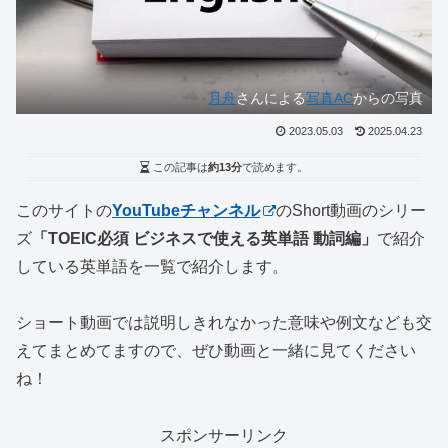
月舟
さんによる
写真AC
からの写真
2023.05.03
2025.04.23
この記事は
約13分
で読めます。
このサイトの
YouTubeチャンネル
のShort動画のシリー
ズ
「TOEIC必須 ビジネスで使える英単語 動詞編」
で紹介
している英単語を一覧で紹介します。
ショート動画では説明しきれなかった意味や例文なども交
えてまとめてますので、ぜひ動画と一緒に見てください
ね！
スポンサーリンク