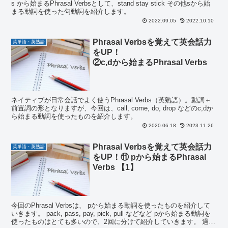
s から始まるPhrasal Verbsとして、stand stay stick その他sから始
まる動詞を使った句動詞を紹介します。
2022.09.05
2022.10.10
Phrasal Verbsを覚えて英会話力
英単語・英熟語
をUP！
②c,dから始まるPhrasal Verbs
ネイティブが日常会話でよく使うPhrasal Verbs（英熟語）。動詞＋
前置詞の形となりますが、今回は、call, come, do, drop などのc,dか
ら始まる動詞を使ったものを紹介します。
2020.06.18
2023.11.26
Phrasal Verbsを覚えて英会話力
英単語・英熟語
をUP！⑪ pから始まるPhrasal
Verbs 【1】
今回のPhrasal Verbsは、 pから始まる動詞を使ったものを紹介して
いきます。 pack, pass, pay, pick, pull などなど pから始まる動詞を
使ったものはとても多いので、2回に分けて紹介していきます。 過去