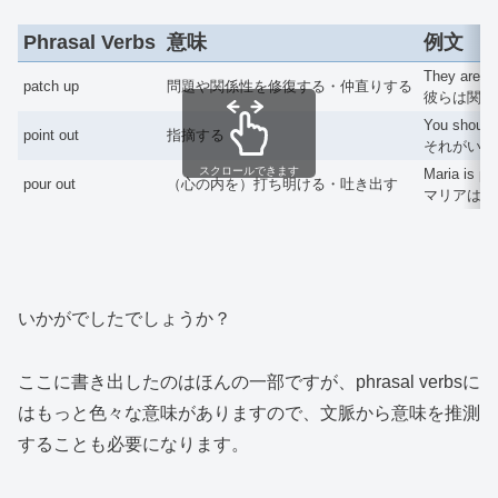
Phrasal Verbs
意味
例文
They are try
patch up
問題や関係性を修復する・仲直りする
彼らは関係
You should 
point out
指摘する
それがいか
スクロールできます
Maria is po
pour out
（心の内を）打ち明ける・吐き出す
マリアは上
いかがでしたでしょうか？
ここに書き出したのはほんの一部ですが、phrasal verbsに
はもっと色々な意味がありますので、文脈から意味を推測
することも必要になります。