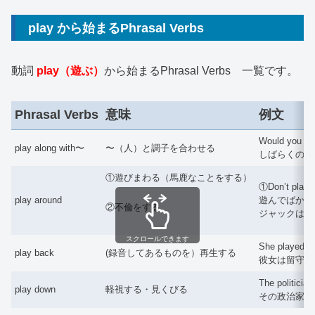
play から始まるPhrasal Verbs
動詞
play（遊ぶ）
から始まるPhrasal Verbs 一覧です。
Phrasal Verbs
意味
例文
Would you pla
play along with〜
〜（人）と調子を合わせる
しばらくの間
①遊びまわる（馬鹿なことをする）
①Don’t play 
play around
遊んでばかりいない
②不倫をする
ジャックは秘
スクロールできます
She played b
play back
(録音してあるものを）再生する
彼女は留守番
The politicia
play down
軽視する・見くびる
その政治家は