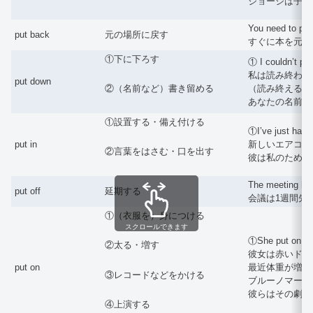
ジョージは子供
You need to put
put back
元の場所に戻す
すぐに本を元の
①下に下ろす
① I couldn’t put 
私は読み終わる
put down
（読み終えるまでやめら
②（名前など）書き留める
あなたの名前を
①設置する・備え付ける
①I’ve just had a
put in
新しいエアコンを設置
②言葉をはさむ・口を出す
彼は私のために
The meeting has
put off
延期する
会議は1週間先
①（衣服を）身につける
スクロールできます
①She put on a 
②太る・増す
彼女は赤いドレスを身に
put on
最近体重が増えた。③P
③レコードなどをかける
ブルーノマーズのCDか
彼らはその劇を
④上演する