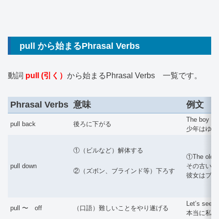
pull から始まるPhrasal Verbs
動詞
pull (引く）
から始まるPhrasal Verbs 一覧です。
Phrasal Verbs
意味
例文
The boy pul
pull back
後ろに下がる
少年はゆっ
①（ビルなど）解体する
①The old bu
pull down
その古い建物は
②（ズボン、ブラインド等）下ろす
彼女はブラ
Let’s see if
pull 〜 off
（口語）難しいことをやり遂げる
本当に私た