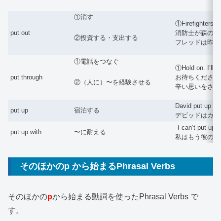
①消す
①Firefighters pu
put out
消防士が森の中で消化し
②投資する・支出する
フレッドは昨年
①電話をつなぐ
①Hold on. I’ll p
put through
お待ちください。おつなぎ
②（人に）〜を経験させる
辛い思いをさせ
David put up at 
put up
宿泊する
デビッドはカリ
Ｉcan’t put up wi
put up with
〜に耐える
私はもう彼のふ
そのほかのp から始まるPhrasal Verbs
そのほかの
p
から始まる動詞を使ったPhrasal Verbs で
す。