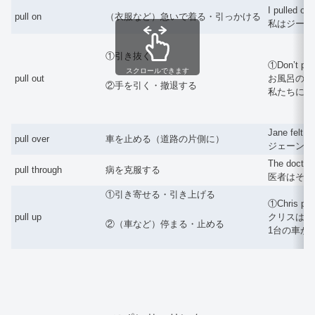
I pulled on
pull on
（衣服など）急いで着る・引っかける
私はジーン
①引き抜く
①Don’t pull
スクロールできます
pull out
お風呂の線を抜か
②手を引く・撤退する
私たちには
Jane felt si
pull over
車を止める（道路の片側に）
ジェーンは
The doctor 
pull through
病を克服する
医者はその
①引き寄せる・引き上げる
①Chris pull
pull up
クリスは彼女の
②（車など）停まる・止める
1台の車が