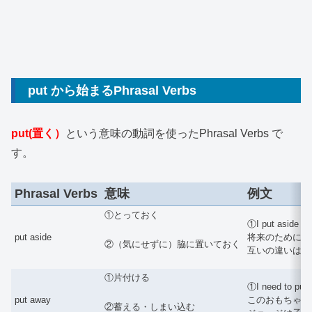
put から始まるPhrasal Verbs
put(置く）
という意味の動詞を使ったPhrasal Verbs で
す。
Phrasal Verbs
意味
例文
①とっておく
①I put aside a l
put aside
将来のために毎月少しずつ
②（気にせずに）脇に置いておく
互いの違いは脇
①片付ける
①I need to put 
put away
このおもちゃを片付けな
②蓄える・しまい込む